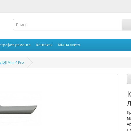
ография ремонта
Контакты
Мы на Авито
DJI Mini 4 Pro
л
П
Мо
Ар
Н